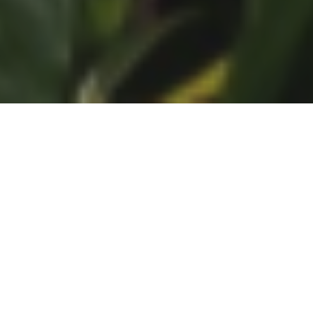
44+
Anggota
45
Mitra