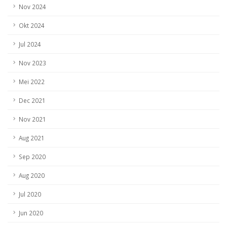
Nov 2024
HEADLINE
Okt 2024
Perkuat Sektor Kopi melalui Program Kopi
TUMBUH Lestari, SCOPI Cetak Calon Master
Jul 2024
Trainer Baru di Kabupaten Sigi
Nov 2023
Mei 2022
Dec 2021
Nov 2021
Aug 2021
Sep 2020
Aug 2020
Jul 2020
Jun 2020