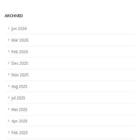
ARCHIVED
HEADLINE
SCOPI Member Assembly 2026 Perkuat Aksi
Jun 2026
Kolektif untuk Mewujudkan Ekosistem Kopi
Berkelanjutan, Tangguh, dan Sejahtera
Mar 2026
Feb 2026
Dec 2025
Nov 2025
HEADLINE
Aug 2025
Langkah Kolektif Pulihkan Kebun Kopi
Sumatera: SCOPI Galang Sinergi Multipihak
Jul 2025
Pasca Bencana
Mei 2025
Apr 2025
Feb 2025