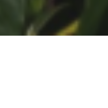
44+
Anggota
45
Mitra